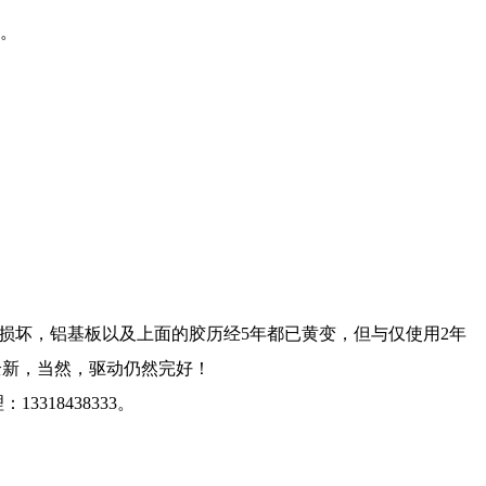
保。
管损坏，铝基板以及上面的胶历经5年都已黄变，但与仅使用2年
全新，当然，驱动仍然完好！
18438333。