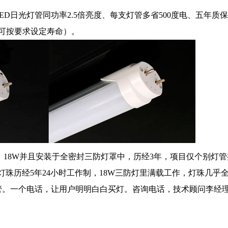
D日光灯管同功率2.5倍亮度、每支灯管多省500度电、五年质
可按要求设定寿命）。
，18W并且安装于全密封三防灯罩中，历经3年，项目仅个别灯
灯珠历经5年24小时工作制，18W三防灯里满载工作，灯珠几乎
个电话，让用户明明白白买灯。咨询电话，技术顾问李经理：133